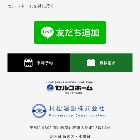
セルコホームを⾒に⾏く
来場予約
資料請求
〒930-0805 富⼭県富⼭市湊⼊船町13番14号
定休日:毎週火・水曜日