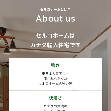
セルコホームとは？
About us
セルコホームは
カナダ輸⼊住宅です
強さ
東⽇本⼤震災にも
流されなかった
セルコホームの強い家
快適さ
カナダの気候は
厳しく、富⼭に