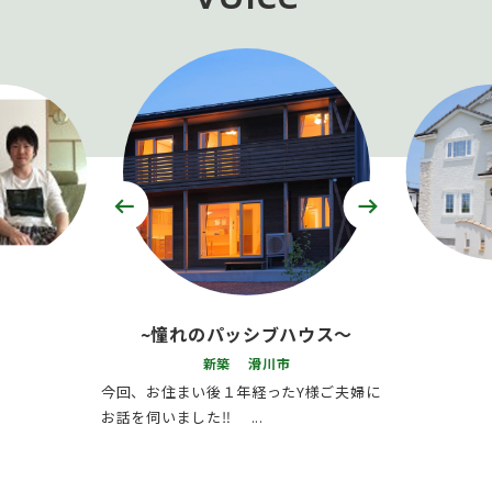
～振り返ると「とても楽しか
った」家づくり～
新築 富山市
今回、お住まい後６ケ月経ったA様ご夫妻
にお話を伺いました!! ...