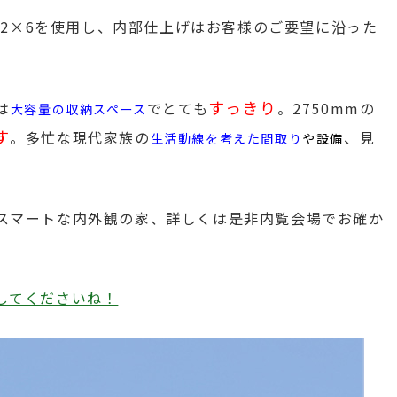
様の2×6を使用し、内部仕上げはお客様のご要望に沿った
すっきり
は
でとても
。2750mmの
大容量の収納スペース
す
。多忙な現代家族の
、見
生活動線を考えた間取り
や設備
スマートな内外観の家、詳しくは是非内覧会場でお確か
してくださいね！