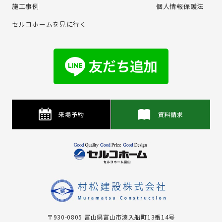
施⼯事例
個⼈情報保護法
セルコホームを⾒に⾏く
来場予約
資料請求
〒930-0805 富⼭県富⼭市湊⼊船町13番14号