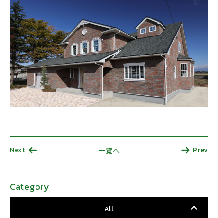
Next
Prev
一覧へ
Category
All