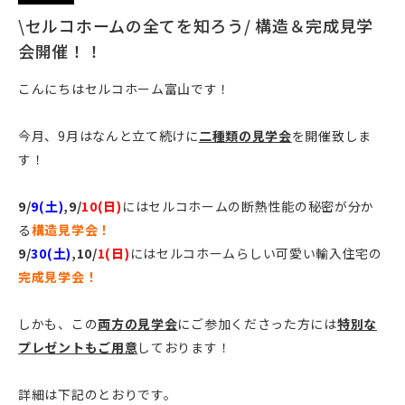
\セルコホームの全てを知ろう/ 構造＆完成見学
会開催！！
こんにちはセルコホーム富山です！
今月、9月はなんと立て続けに
二種類の見学会
を開催致しま
す！
9/
9(土)
,9/
10(日)
にはセルコホームの断熱性能の秘密が分か
る
構造見学会！
9/
30(土)
,10/
1(日)
にはセルコホームらしい可愛い輸入住宅の
完成見学会！
しかも、この
両方の見学会
にご参加くださった方には
特別な
プレゼントもご用意
しております！
詳細は下記のとおりです。