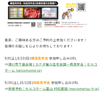
是非、ご興味ある方はご予約の上参加くださいませ！
皆様のお越しを心よりお待ちしております！
9/9(土),9/10(日)
構造見学会
参加申し込みURL
⇒
滑川市下島会場 | カナダ輸入住宅全国一斉見学会｜セルコ
ホーム (selcohome.jp)
9/30(土),10/1(日)
完成見学会
参加申し込みURL
⇒
来場予約｜セルコホーム富山 村松建設 (muramatsu-h.jp)