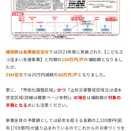
補助額
は
長期優良住宅
では2023年度に実施された【こどもエ
コ住まい支援事業】と同額の
100万円/戸
の補助額となりまし
たが、
ZEH住宅
では20万円減額の
80万円/戸
となりました。
更に、『市街化調整区域』
かつ
『土砂災害警戒区域又は浸水
想定区域(詳細は概要ページ参照)』
の場合
は補助額が
対象の
半額となる
点にも注意ください。
事業全体の予算額としては前年を超える金額の2,100億円(前
年1709億円)が盛り込まれているのでこれからのお家づくりを